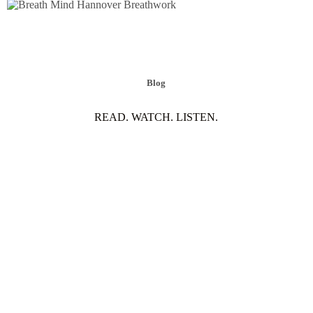
Blog
READ. WATCH. LISTEN.
Denkst du, du atmest richtig?
Ich muss dich leider enttäuschen, du tust es nicht.
Wusstet ihr, dass wir im Kindesalter die Kunst
des richtigen Atmens beherrschen, aber sie im
Laufe der Zeit verlernen? Jeder von uns
entwickelt sein individuelles Atemmuster, das tief
in unserem derzeitigen Leben verwurzelt ist.