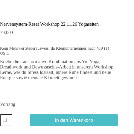
Nervensystem-Reset Workshop 22.11.26 Yogaseiten
79,00
€
Kein Mehrwertsteuerausweis, da Kleinunternehmer nach §19 (1)
UStG.
Erlebe die transformative Kombination aus Yin Yoga,
Breathwork und Bewusstseins-Arbeit in unserem Workshop.
Lerne, wie du Stress loslässt, innere Ruhe findest und neue
Energie sowie mentale Klarheit gewinnst.
Vorrätig
Nervensystem-
In den Warenkorb
Reset
Workshop
22.11.26