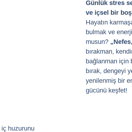
Günlük stres se
ve içsel bir bo
Hayatın karmaşa
bulmak ve enerji
musun?
„Nefes,
bırakman, kend
bağlanman için b
bırak, dengeyi 
yenilenmiş bir e
gücünü keşfet!
e iç huzurunu