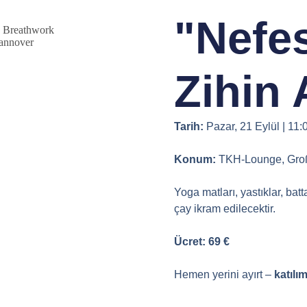
"Nefe
Zihin 
Tarih:
Pazar, 21 Eylül | 11:
Konum:
TKH-Lounge, Groß
Yoga matları, yastıklar, bat
çay ikram edilecektir.
Ücret:
69 €
Hemen yerini ayırt –
katılı