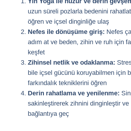
Yin Yoga ile huzur ve derin gevşe
uzun süreli pozlarla bedenini rahatla
öğren ve içsel dinginliğe ulaş
Nefes ile dönüşüme giriş:
Nefes ça
adım at ve beden, zihin ve ruh için fa
keşfet
Zihinsel netlik ve odaklanma:
Stres
bile içsel gücünü koruyabilmen için bi
farkındalık tekniklerini öğren
Derin rahatlama ve yenilenme:
Sini
sakinleştirerek zihnini dinginleştir ve
bağlantıya geç