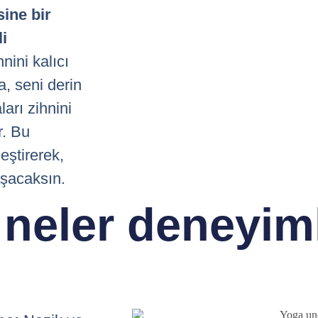
ine bir
li
nini kalıcı
, seni derin
arı zihnini
r. Bu
leştirerek,
aşacaksın.
 neler deneyim