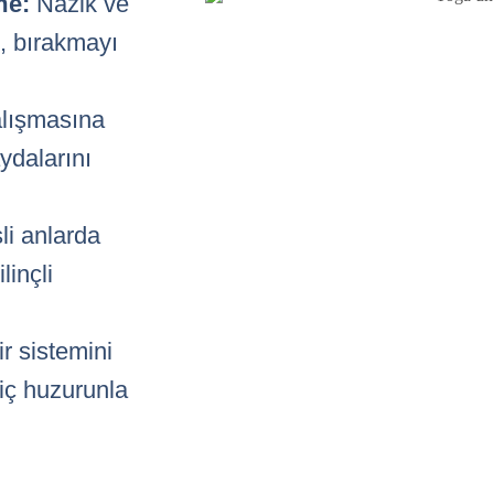
me:
Nazik ve
t, bırakmayı
lışmasına
ydalarını
li anlarda
linçli
r sistemini
 iç huzurunla